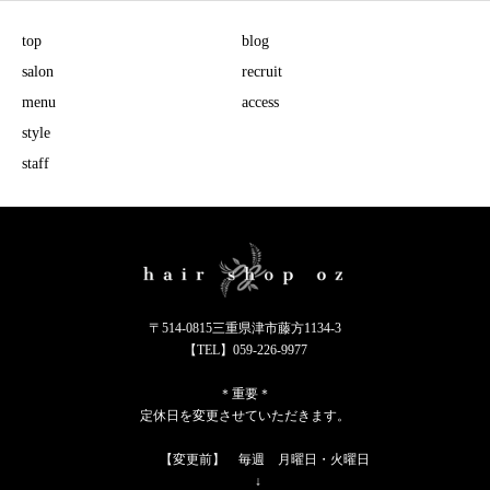
top
blog
salon
recruit
menu
access
style
staff
〒514-0815三重県津市藤方1134-3
【TEL】059-226-9977
＊重要＊
定休日を変更させていただきます。
【変更前】 毎週 月曜日・火曜日
↓