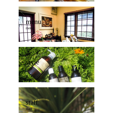
menu
menu
style
style
staff
staff