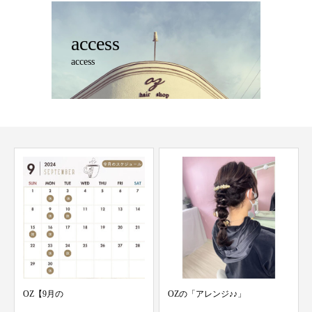
access
access
【9月の
OZの「アレンジ♪♪」
2022年
フ(^ ^)