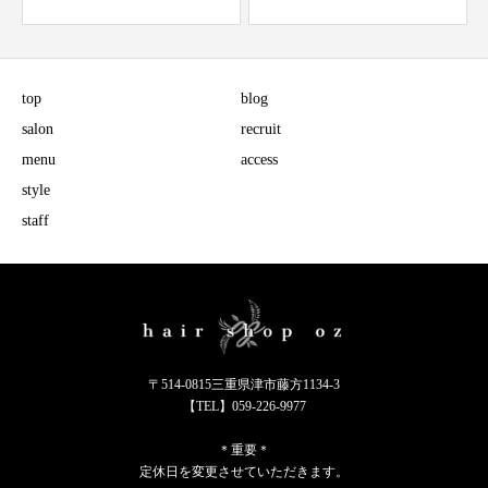
top
blog
salon
recruit
menu
access
style
staff
〒514-0815三重県津市藤方1134-3
【TEL】059-226-9977
＊重要＊
定休日を変更させていただきます。