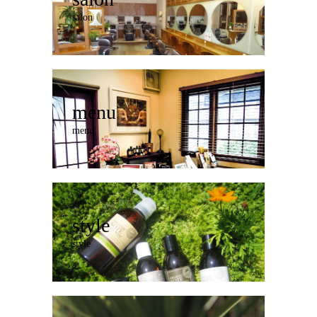
salon
menu
menu
style
style