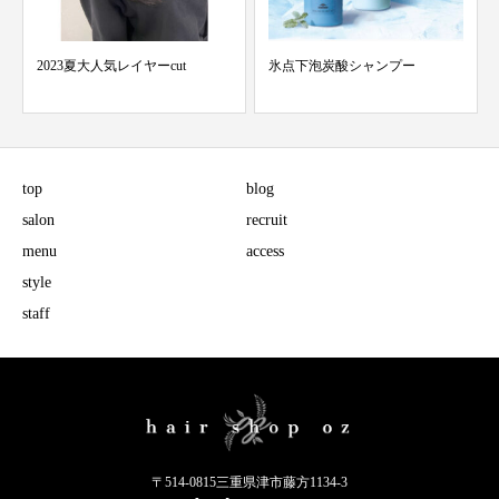
2023夏大人気レイヤーcut
氷点下泡炭酸シャンプー
top
blog
salon
recruit
menu
access
style
staff
〒514-0815三重県津市藤方1134-3