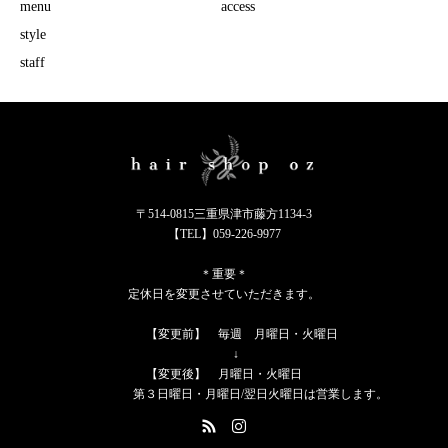
menu
access
style
staff
〒514-0815三重県津市藤方1134-3
【TEL】059-226-9977
＊重要＊
定休日を変更させていただきます。
【変更前】 毎週 月曜日・火曜日
↓
【変更後】 月曜日・火曜日
第３日曜日・月曜日/翌日火曜日は営業します。