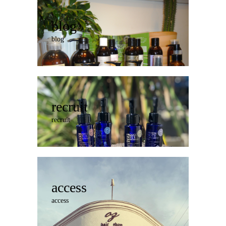
blog
blog
recruit
recruit
access
access