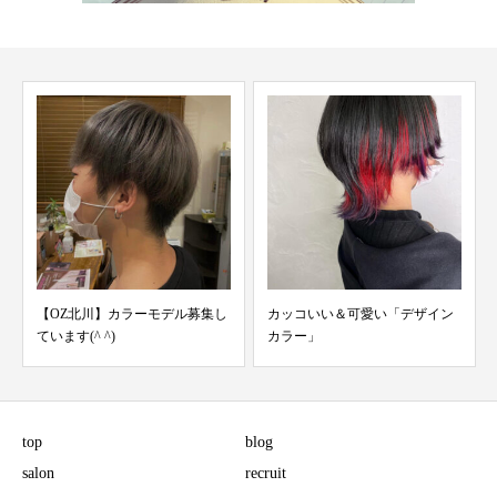
【OZ北川】カラーモデル募集し
カッコいい＆可愛い「デザイン
ています(^ ^)
カラー」
top
blog
salon
recruit